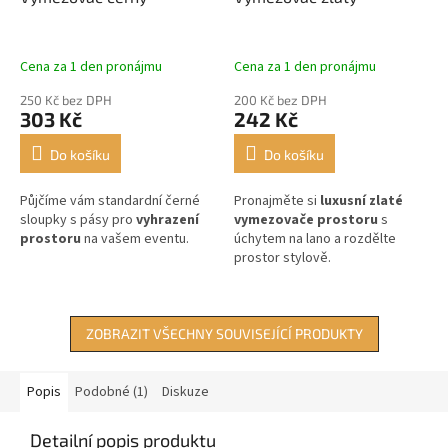
Cena za 1 den pronájmu
Cena za 1 den pronájmu
250 Kč bez DPH
200 Kč bez DPH
303 Kč
242 Kč
Do košíku
Do košíku
Půjčíme vám standardní černé
Pronajměte si
luxusní zlaté
sloupky s pásy pro
vyhrazení
vymezovače prostoru
s
prostoru
na vašem eventu.
úchytem na lano a rozdělte
prostor stylově.
ZOBRAZIT VŠECHNY SOUVISEJÍCÍ PRODUKTY
Popis
Podobné (1)
Diskuze
Detailní popis produktu