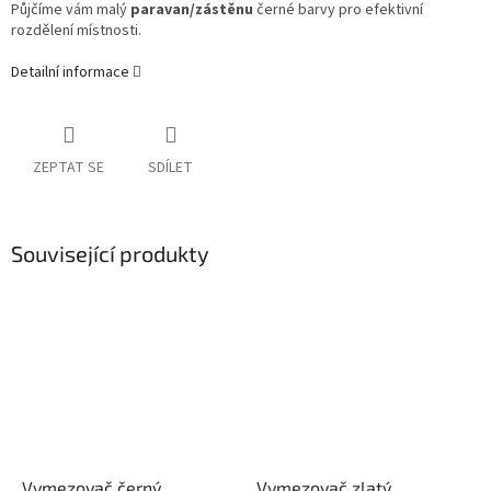
Půjčíme vám malý
paravan/zástěnu
černé barvy pro efektivní
rozdělení místnosti.
Detailní informace
ZEPTAT SE
SDÍLET
Související produkty
Vymezovač černý
Vymezovač zlatý