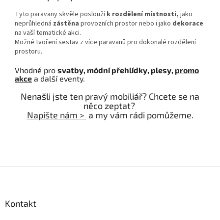
Tyto paravany skvěle poslouží
k rozdělení místnosti,
jako
neprůhledná
zástěna
provozních prostor nebo i jako
dekorace
na vaší tematické akci.
Možné tvoření sestav z více paravanů pro dokonalé rozdělení
prostoru.
Vhodné pro
svatby, módní přehlídky, plesy,
promo
akce
a další eventy.
Nenašli jste ten pravý mobiliář? Chcete se na
něco zeptat?
Napište nám >
a my vám rádi pomůžeme.
Z
á
p
a
Kontakt
t