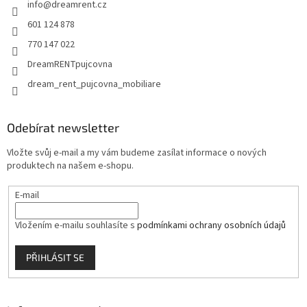
info
@
dreamrent.cz
í
601 124 878
770 147 022
DreamRENTpujcovna
dream_rent_pujcovna_mobiliare
Odebírat newsletter
Vložte svůj e-mail a my vám budeme zasílat informace o nových
produktech na našem e-shopu.
E-mail
Vložením e-mailu souhlasíte s
podmínkami ochrany osobních údajů
PŘIHLÁSIT SE