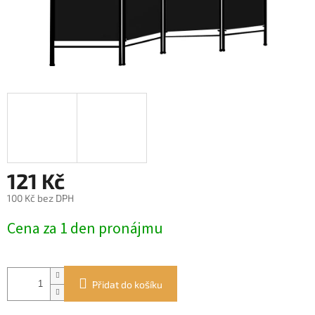
121 Kč
100 Kč bez DPH
Měrná
Cena za 1 den pronájmu
cena:
Přidat do košíku