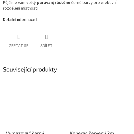
Půjčíme vám velký
paravan/zástěnu
černé barvy pro efektivní
rozdělení místnosti.
Detailní informace
ZEPTAT SE
SDÍLET
Související produkty
Vymezovač černý
Koberec červený 2m