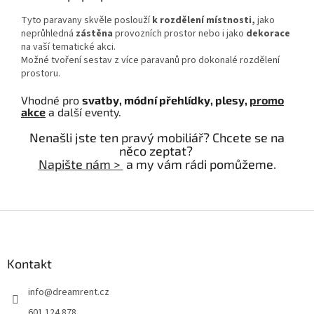
Tyto paravany skvěle poslouží
k rozdělení místnosti,
jako
neprůhledná
zástěna
provozních prostor nebo i jako
dekorace
na vaší tematické akci.
Možné tvoření sestav z více paravanů pro dokonalé rozdělení
prostoru.
Vhodné pro
svatby, módní přehlídky, plesy,
promo
akce
a další eventy.
Nenašli jste ten pravý mobiliář? Chcete se na
něco zeptat?
Napište nám >
a my vám rádi pomůžeme.
Z
á
p
a
Kontakt
t
info
@
dreamrent.cz
í
601 124 878