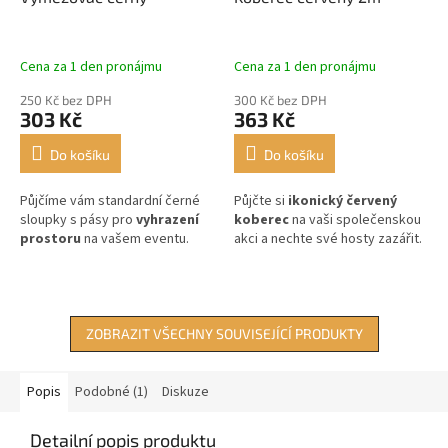
Cena za 1 den pronájmu
Cena za 1 den pronájmu
250 Kč bez DPH
300 Kč bez DPH
303 Kč
363 Kč
Do košíku
Do košíku
Půjčíme vám standardní černé
Půjčte si
ikonický červený
sloupky s pásy pro
vyhrazení
koberec
na vaši společenskou
prostoru
na vašem eventu.
akci a nechte své hosty zazářit.
ZOBRAZIT VŠECHNY SOUVISEJÍCÍ PRODUKTY
Popis
Podobné (1)
Diskuze
Detailní popis produktu