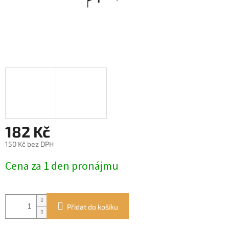
182 Kč
150 Kč bez DPH
Měrná
Cena za 1 den pronájmu
cena:
Přidat do košíku