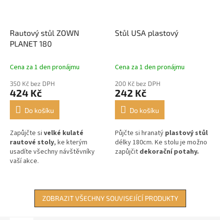
Rautový stůl ZOWN
Stůl USA plastový
PLANET 180
Cena za 1 den pronájmu
Cena za 1 den pronájmu
350 Kč bez DPH
200 Kč bez DPH
424 Kč
242 Kč
Do košíku
Do košíku
Zapůjčte si
velké kulaté
Půjčte si hranatý
plastový stůl
rautové stoly
, ke kterým
délky 180cm. Ke stolu je možno
usadíte všechny návštěvníky
zapůjčit
dekorační potahy.
vaší akce.
ZOBRAZIT VŠECHNY SOUVISEJÍCÍ PRODUKTY