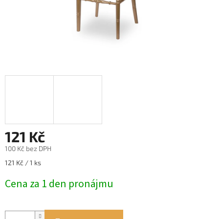
121 Kč
100 Kč bez DPH
Měrná
121 Kč / 1 ks
cena:
Cena za 1 den pronájmu