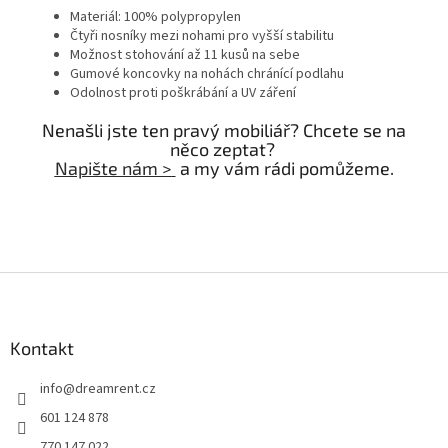
Materiál: 100% polypropylen
Čtyři nosníky mezi nohami pro vyšší stabilitu
Možnost stohování až 11 kusů na sebe
Gumové koncovky na nohách chránící podlahu
Odolnost proti poškrábání a UV záření
Nenašli jste ten pravý mobiliář? Chcete se na
něco zeptat?
Napište nám >
a my vám rádi pomůžeme.
Z
á
p
a
Kontakt
t
info
@
dreamrent.cz
í
601 124 878
770 147 022