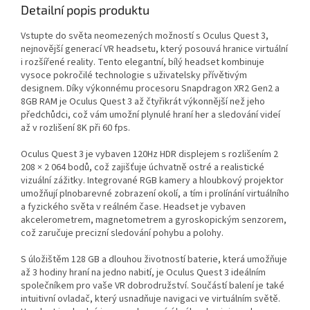
Detailní popis produktu
Vstupte do světa neomezených možností s Oculus Quest 3,
nejnovější generací VR headsetu, který posouvá hranice virtuální
i rozšířené reality. Tento elegantní, bílý headset kombinuje
vysoce pokročilé technologie s uživatelsky přívětivým
designem. Díky výkonnému procesoru Snapdragon XR2 Gen2 a
8GB RAM je Oculus Quest 3 až čtyřikrát výkonnější než jeho
předchůdci, což vám umožní plynulé hraní her a sledování videí
až v rozlišení 8K při 60 fps.
Oculus Quest 3 je vybaven 120Hz HDR displejem s rozlišením 2
208 × 2 064 bodů, což zajišťuje úchvatně ostré a realistické
vizuální zážitky. Integrované RGB kamery a hloubkový projektor
umožňují plnobarevné zobrazení okolí, a tím i prolínání virtuálního
a fyzického světa v reálném čase. Headset je vybaven
akcelerometrem, magnetometrem a gyroskopickým senzorem,
což zaručuje precizní sledování pohybu a polohy.
S úložištěm 128 GB a dlouhou životností baterie, která umožňuje
až 3 hodiny hraní na jedno nabití, je Oculus Quest 3 ideálním
společníkem pro vaše VR dobrodružství. Součástí balení je také
intuitivní ovladač, který usnadňuje navigaci ve virtuálním světě.