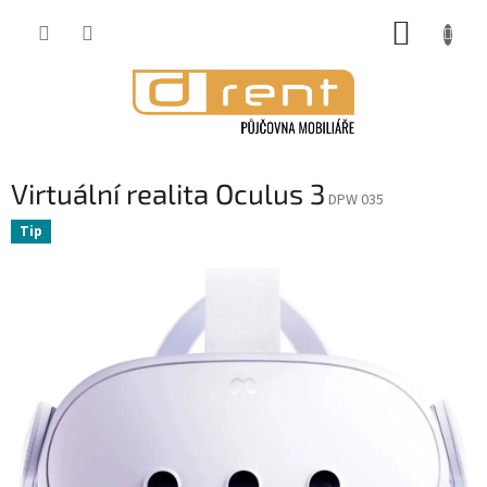
Přejít
NÁKUP
na
obsah
KOŠÍK
Virtuální realita Oculus 3
DPW 035
Tip