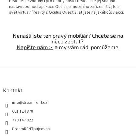
Headset je vhodný i pro osoby nosící brýle a lze jej snadno
nastavit pomocí aplikace Oculus a mobilního zařízení. Užijte si
svět virtuální reality s Oculus Quest 3, ať jste na jakékoůliv akci.
Nenašli jste ten pravý mobiliář? Chcete se na
něco zeptat?
Napište nám >
a my vám rádi pomůžeme.
Z
á
p
a
Kontakt
t
info
@
dreamrent.cz
í
601 124 878
770 147 022
DreamRENTpujcovna