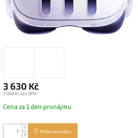
3 630 Kč
3 000 Kč bez DPH
Měrná
Cena za 1 den pronájmu
cena:
Přidat do košíku