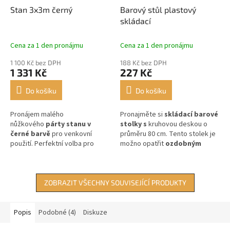
Stan 3x3m černý
Barový stůl plastový
skládací
Cena za 1 den pronájmu
Cena za 1 den pronájmu
1 100 Kč bez DPH
188 Kč bez DPH
1 331 Kč
227 Kč
Do košíku
Do košíku
Pronájem malého
Pronajměte si
skládací barové
nůžkového
párty stanu v
stolky s
kruhovou deskou
o
černé barvě
pro venkovní
průměru 80 cm. Tento stolek je
použití. Perfektní volba pro
možno opatřit
ozdobným
akce pod širým nebem.
potahem.
ZOBRAZIT VŠECHNY SOUVISEJÍCÍ PRODUKTY
Popis
Podobné (4)
Diskuze