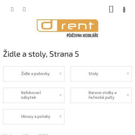
Přejít
NÁKUP
na
obsah
KOŠÍK
Židle a stoly
, Strana 5
Židle a pohovky
Stoly
Nafukovací
Barove stolky a
nábytek
řečnické pulty
Ubrusy a potahy