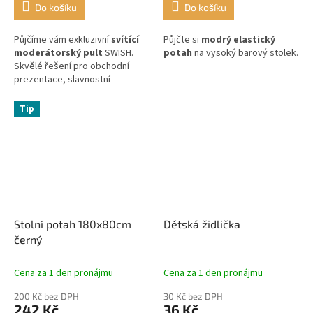
Do košíku
Do košíku
Půjčíme vám exkluzivní
svítící
Půjčte si
modrý elastický
moderátorský pult
SWISH.
potah
na vysoký barový stolek.
Skvělé řešení pro obchodní
prezentace, slavnostní
galavečery nebo moderní
konference.
Tip
Stolní potah 180x80cm
Dětská židlička
černý
Cena za 1 den pronájmu
Cena za 1 den pronájmu
200 Kč bez DPH
30 Kč bez DPH
242 Kč
36 Kč