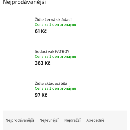
Nejprodávanější
Židle černá skládací
Cena za 1 den pronájmu
61 Kč
Sedací vak FATBOY
Cena za 1 den pronájmu
363 Kč
Židle skládací bílá
Cena za 1 den pronájmu
97 Kč
Ř
a
Nejprodávanější
Nejlevnější
Nejdražší
Abecedně
z