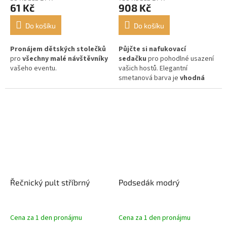
61 Kč
908 Kč
Do košíku
Do košíku
Pronájem dětských stolečků
Půjčte si nafukovací
pro
všechny malé návštěvníky
sedačku
pro pohodlné usazení
vašeho eventu.
vašich hostů. Elegantní
smetanová barva je
vhodná
pro každou akci.
Řečnický pult stříbrný
Podsedák modrý
Cena za 1 den pronájmu
Cena za 1 den pronájmu