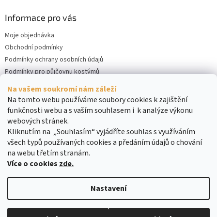
Informace pro vás
Moje objednávka
Obchodní podmínky
Podmínky ochrany osobních údajů
Podmínky pro půjčovnu kostýmů
Kontakty
Na vašem soukromí nám záleží
Cookies
Na tomto webu používáme soubory cookies k zajištění
funkčnosti webu a s vaším souhlasem i k analýze výkonu
webových stránek.
Kliknutím na „Souhlasím“ vyjádříte souhlas s využíváním
všech typů používaných cookies a předáním údajů o chování
na webu třetím stranám.
Více o cookies
zde.
Vytvořil Shoptet
Nastavení
Copyright 2026
DreamRENT
. Všechna práva vyhrazena.
Upravit