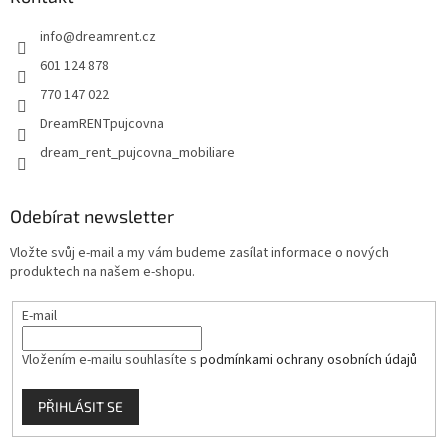
r
t
v
info
@
dreamrent.cz
í
k
y
601 124 878
v
770 147 022
ý
p
DreamRENTpujcovna
i
dream_rent_pujcovna_mobiliare
s
u
Odebírat newsletter
Vložte svůj e-mail a my vám budeme zasílat informace o nových
produktech na našem e-shopu.
E-mail
Vložením e-mailu souhlasíte s
podmínkami ochrany osobních údajů
PŘIHLÁSIT SE