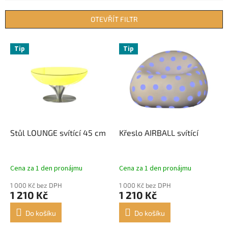
e
n
OTEVŘÍT FILTR
í
p
V
r
Tip
Tip
ý
o
p
d
i
u
s
k
p
t
r
ů
o
d
Stůl LOUNGE svítící 45 cm
Křeslo AIRBALL svítící
u
k
t
Cena za 1 den pronájmu
Cena za 1 den pronájmu
ů
1 000 Kč bez DPH
1 000 Kč bez DPH
1 210 Kč
1 210 Kč
Do košíku
Do košíku