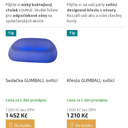
Půjčte si
nízký
koktejlový
Půjčte si na vaši párty
svítící
stolek
LOUNGE. Skvělé řešení
designové křeslo s otvory
.
pro
odpočinkové zóny
na
Rozzáří vaši akci a oslní všechny
společenských akcích.
hosty.
Tip
Tip
Sedačka GUMBALL svítící
Křeslo GUMBALL svítící
Cena za 1 den pronájmu
Cena za 1 den pronájmu
1 200 Kč bez DPH
1 000 Kč bez DPH
1 452 Kč
1 210 Kč
Do košíku
Do košíku