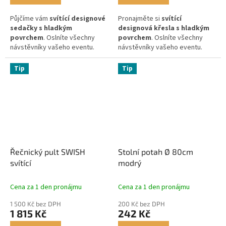
Půjčíme vám
svítící designové
Pronajměte si
svítící
sedačky s hladkým
designová křesla s hladkým
povrchem
. Oslníte všechny
povrchem
. Oslníte všechny
návstěvníky vašeho eventu.
návstěvníky vašeho eventu.
Tip
Tip
Řečnický pult SWISH
Stolní potah Ø 80cm
svítící
modrý
Cena za 1 den pronájmu
Cena za 1 den pronájmu
1 500 Kč bez DPH
200 Kč bez DPH
1 815 Kč
242 Kč