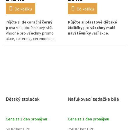
Do košíku
Do košíku
Půjčte si
dekorační černý
Půjčte si plastové dětské
potah
na obdélníkový stůl.
židličky
pro
všechny malé
Vhodné pro všechny promo
návštěvníky
vaší akce.
akce, catering, ceremonie a
další eventy.
Dětský stoleček
Nafukovací sedačka bílá
Cena za 1 den pronájmu
Cena za 1 den pronájmu
50 Kč bez DPH
750 Kč bez DPH