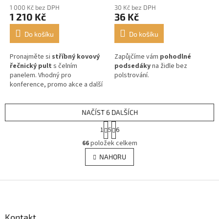
1 000 Kč bez DPH
30 Kč bez DPH
1 210 Kč
36 Kč
Do košíku
Do košíku
Pronajměte si
stříbný ko
vový
Zapůjčíme vám
pohodlné
řečnický pult
s čelním
podsedáky
na židle bez
panelem. Vhodný pro
polstrování.
konference, promo akce a další
eventy, kde se budou
prezentovat řečníci.
NAČÍST 6 DALŠÍCH
S
1
5
6
t
O
r
66
položek celkem
v
á
l
NAHORU
n
á
k
d
o
v
Z
a
á
c
á
n
í
p
í
p
a
Kontakt